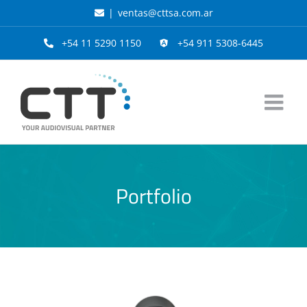
Saltar
|
ventas@cttsa.com.ar
al
contenido
+54 11 5290 1150
+54 911 5308-6445
Portfolio